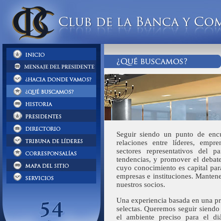
Seguir siendo un punto de encu
relaciones entre líderes, empr
sectores representativos del 
tendencias, y promover el debat
cuyo conocimiento es capital pa
empresas e instituciones. Mantene
nuestros socios.
Una experiencia basada en una pr
selectas. Queremos seguir siendo 
el ambiente preciso para el diá